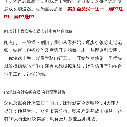
手，还是总账高手，抑或是主管经理潜力股，这都有您的专
属成长加速器。更为重要的是，
实务会员买一送一，购P2送
P1，购P3送P2
！
P1会计上岗实务会员
会计小白的启航站
刚入门，一脸懵？别怕，我们从零开始，逐步引领你走过记
账、结账、税务操作及发票开具的每一步，从理论到实践，
让你快速上手。就像学骑自行车，一开始晃晃悠悠，但很快
就骑得稳稳当当啦！还有实战模拟系统，让你仿佛真的在企
业里工作，边学边练。
P2总账会计实务会员
会计高手进阶
深化总账会计所需核心能力，课程涵盖全盘账税，4大能力
提升：预算管理、财务报表分析、税务筹划与成本核算，还
有10大行业财税实操，助你应对多变业务挑战。